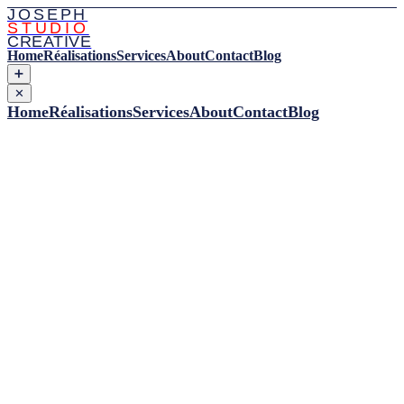
JOSEPH
STUDIO
CREATIVE
Home
Réalisations
Services
About
Contact
Blog
➕
✕
Home
Réalisations
Services
About
Contact
Blog